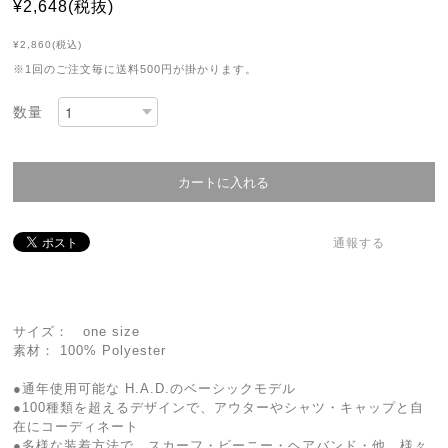
¥2,648(税抜)
¥2,860(税込)
※1回のご注文毎に送料500円が掛かります。
数量
通報する
サイズ： one size
素材： 100% Polyester
●通年使用可能な H.A.D.のベーシックモデル
●100種類を超えるデザインで、アウターやシャツ・キャップと自
在にコーディネート
●多様な装着方法で スカーフ・ビーニー・ヘアバンド・他 様々