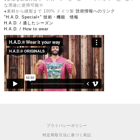
な用途に使用可能※
●素材から縫製まで 100% ドイツ製
技術情報へのリンク
"H.A.D. Special+" 技術・機能 情報
H.A.D. / 適したシーズン
H.A.D. / How to wear
プライバシーポリシー
特定商取引法に基づく表記