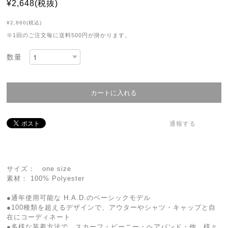
¥2,648(税抜)
¥2,860(税込)
※1回のご注文毎に送料500円が掛かります。
数量
通報する
サイズ： one size
素材： 100% Polyester
●通年使用可能な H.A.D.のベーシックモデル
●100種類を超えるデザインで、アウターやシャツ・キャップと自
在にコーディネート
●多様な装着方法で スカーフ・ビーニー・ヘアバンド・他 様々