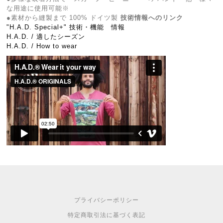
な用途に使用可能※
●素材から縫製まで 100% ドイツ製
技術情報へのリンク
"H.A.D. Special+" 技術・機能 情報
H.A.D. / 適したシーズン
H.A.D. / How to wear
プライバシーポリシー
特定商取引法に基づく表記