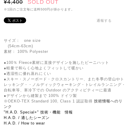
¥4,400
SOLD OUT
※1回のご注文毎に送料500円が掛かります。
通報する
サイズ： one size
(54cm-63cm)
素材： 100% Polyester
●100％ Fleece素材に直接デザインを施したビーニハット
●軽量で和らく心地よくフィットして暖かい
●透湿性に優れ蒸れにくい
●スキー・スノーボード・クロスカントリー、また冬季の登山やト
レッキング・・ノルディックウォーキング・トレイルランニング・
自転車等、寒冷下での Outdoor のアクティビティーに最適
●デザインから縫製まで 100% ドイツ製
※OEKO-TEX Standard 100, Class 1 認証取得
技術情報へのリ
ンク
"H.A.D. Special+" 技術・機能 情報
H.A.D. / 適したシーズン
H.A.D. / How to wear