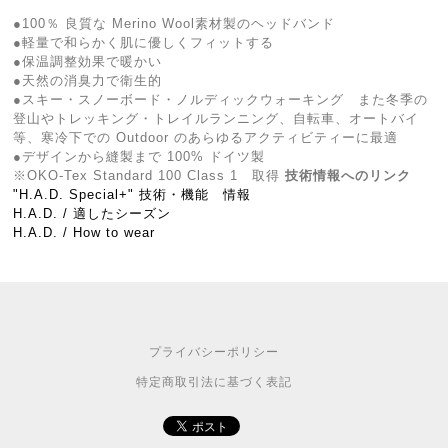
●100％ 良質な Merino Wool素材製のヘッドバンド
●軽量で和らかく肌に優しくフィットする
●保温調整効果で暖かい
●天然の消臭力で衛生的
●スキー・スノーボード・ノルディックウォーキング また冬季の
登山やトレッキング・トレイルランニング、自転車、オートバイ
等、寒冷下での Outdoor のあらゆるアクティビティーに最適
●デザインから縫製まで 100% ドイツ製
※OKO-Tex Standard 100 Class 1 取得
技術情報へのリンク
"H.A.D. Special+" 技術・機能 情報
H.A.D. / 適したシーズン
H.A.D. / How to wear
プライバシーポリシー
特定商取引法に基づく表記