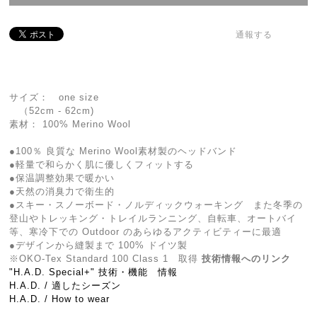
通報する
サイズ： one size
（52cm - 62cm)
素材： 100% Merino Wool
●100％ 良質な Merino Wool素材製のヘッドバンド
●軽量で和らかく肌に優しくフィットする
●保温調整効果で暖かい
●天然の消臭力で衛生的
●スキー・スノーボード・ノルディックウォーキング また冬季の
登山やトレッキング・トレイルランニング、自転車、オートバイ
等、寒冷下での Outdoor のあらゆるアクティビティーに最適
●デザインから縫製まで 100% ドイツ製
※OKO-Tex Standard 100 Class 1 取得
技術情報へのリンク
"H.A.D. Special+" 技術・機能 情報
H.A.D. / 適したシーズン
H.A.D. / How to wear