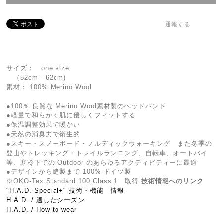
通報する
サイズ： one size
（52cm - 62cm)
素材： 100% Merino Wool
●100％ 良質な Merino Wool素材製のヘッドバンド
●軽量で和らかく肌に優しくフィットする
●保温調整効果で暖かい
●天然の消臭力で衛生的
●スキー・スノーボード・ノルディックウォーキング また冬季の
登山やトレッキング・トレイルランニング、自転車、オートバイ
等、寒冷下での Outdoor のあらゆるアクティビティーに最適
●デザインから縫製まで 100% ドイツ製
※OKO-Tex Standard 100 Class 1 取得
技術情報へのリンク
"H.A.D. Special+" 技術・機能 情報
H.A.D. / 適したシーズン
H.A.D. / How to wear