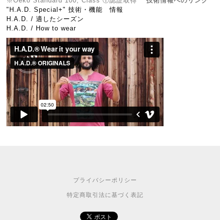
※Oeko Standard 100, Class ①認証取得
技術情報へのリンク
"H.A.D. Special+" 技術・機能 情報
H.A.D. / 適したシーズン
H.A.D. / How to wear
プライバシーポリシー
特定商取引法に基づく表記